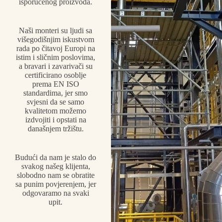
isporučenog proizvoda.
Naši monteri su ljudi sa
višegodišnjim iskustvom
rada po čitavoj Europi na
istim i sličnim poslovima,
a bravari i zavarivači su
certificirano osoblje
prema EN ISO
standardima, jer smo
svjesni da se samo
kvalitetom možemo
izdvojiti i opstati na
današnjem tržištu.
Budući da nam je stalo do
svakog našeg klijenta,
slobodno nam se obratite
sa punim povjerenjem, jer
odgovaramo na svaki
upit.