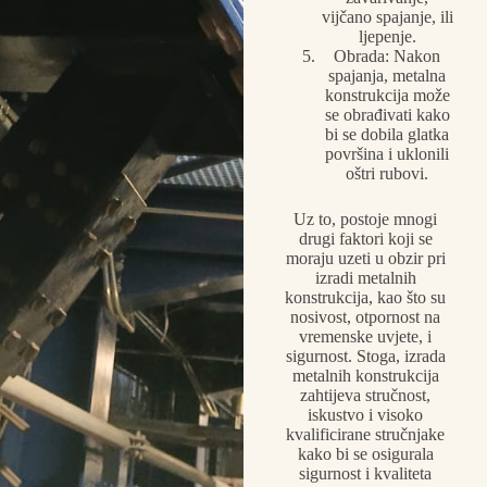
vijčano spajanje, ili
ljepenje.
Obrada: Nakon
spajanja, metalna
konstrukcija može
se obrađivati kako
bi se dobila glatka
površina i uklonili
oštri rubovi.
Uz to, postoje mnogi
drugi faktori koji se
moraju uzeti u obzir pri
izradi metalnih
konstrukcija, kao što su
nosivost, otpornost na
vremenske uvjete, i
sigurnost. Stoga, izrada
metalnih konstrukcija
zahtijeva stručnost,
iskustvo i visoko
kvalificirane stručnjake
kako bi se osigurala
sigurnost i kvaliteta