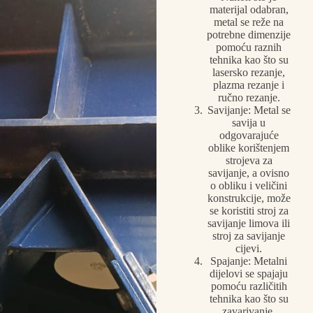
materijal odabran,
metal se reže na
potrebne dimenzije
pomoću raznih
tehnika kao što su
lasersko rezanje,
plazma rezanje i
ručno rezanje.
Savijanje: Metal se
savija u
odgovarajuće
oblike korištenjem
strojeva za
savijanje, a ovisno
o obliku i veličini
konstrukcije, može
se koristiti stroj za
savijanje limova ili
stroj za savijanje
cijevi.
Spajanje: Metalni
dijelovi se spajaju
pomoću različitih
tehnika kao što su
zavarivanje,