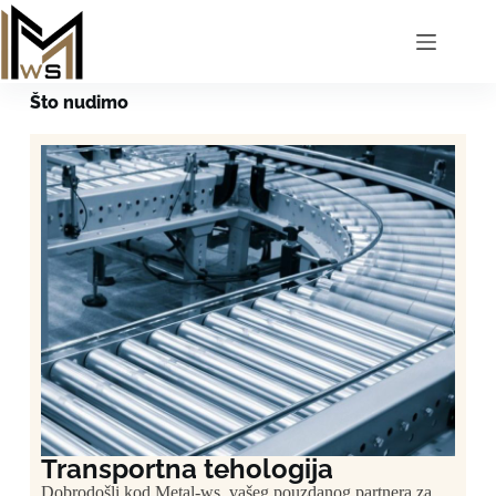
Što nudimo
Transportna tehologija
Dobrodošli kod Metal-ws, vašeg pouzdanog partnera za