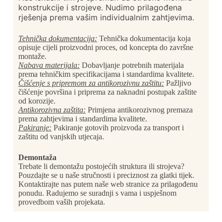
konstrukcije i strojeve. Nudimo prilagođena
rješenja prema vašim individualnim zahtjevima.
Tehnička dokumentacija:
Tehnička dokumentacija koja
opisuje cijeli proizvodni proces, od koncepta do završne
montaže.
Nabava materijala:
Dobavljanje potrebnih materijala
prema tehničkim specifikacijama i standardima kvalitete.
Čišćenje s pripremom za antikorozivnu zaštitu:
Pažljivo
čišćenje površina i priprema za naknadni postupak zaštite
od korozije.
Antikorozivna zaštita:
Primjena antikorozivnog premaza
prema zahtjevima i standardima kvalitete.
Pakiranje:
Pakiranje gotovih proizvoda za transport i
zaštitu od vanjskih utjecaja.
Demontaža
Trebate li demontažu postojećih struktura ili strojeva?
Pouzdajte se u naše stručnosti i preciznost za glatki tijek.
Kontaktirajte nas putem naše web stranice za prilagođenu
ponudu. Radujemo se suradnji s vama i uspješnom
provedbom vaših projekata.