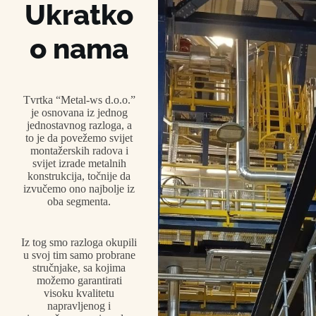
Ukratko
o nama
Tvrtka “Metal-ws d.o.o.”
je osnovana iz jednog
jednostavnog razloga, a
to je da povežemo svijet
montažerskih radova i
svijet izrade metalnih
konstrukcija, točnije da
izvučemo ono najbolje iz
oba segmenta.
Iz tog smo razloga okupili
u svoj tim samo probrane
stručnjake, sa kojima
možemo garantirati
visoku kvalitetu
napravljenog i