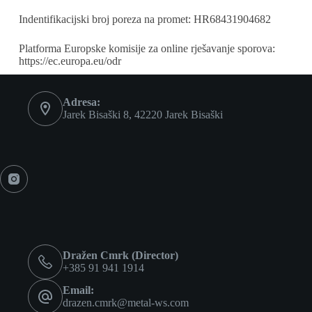
Indentifikacijski broj poreza na promet: HR68431904682
Platforma Europske komisije za online rješavanje sporova:
https://ec.europa.eu/odr
Adresa:
Jarek Bisaški 8, 42220 Jarek Bisaški
Dražen Cmrk (Director)
+385 91 941 1914
Email:
drazen.cmrk@metal-ws.com