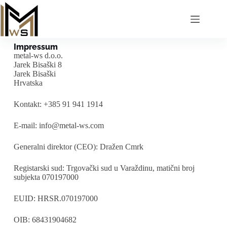
Impressum
metal-ws d.o.o.
Jarek Bisaški 8
Jarek Bisaški
Hrvatska
Kontakt: +385 91 941 1914
E-mail: info@metal-ws.com
Generalni direktor (CEO): Dražen Cmrk
Registarski sud: Trgovački sud u Varaždinu, matični broj
subjekta 070197000
EUID: HRSR.070197000
OIB: 68431904682